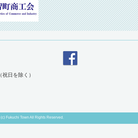
分（祝日を除く）
 (c) Fukuchi Town All Rights Reserved.