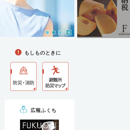
Stop
1
2
3
もしものときに
広報ふくち