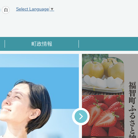
Select Language
▼
町政情報
Next