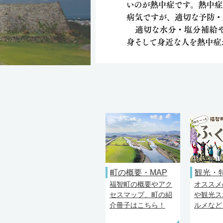
町の概要・MAP
観光・
福智町の概要やアク
オススメ
セスマップ、町の紹
や観光ス
介冊子はこちら！
ルメなど