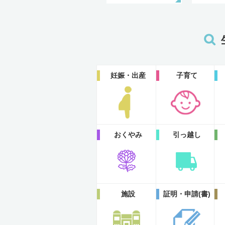
妊娠・出産
子育て
おくやみ
引っ越し
施設
証明・申請(書)