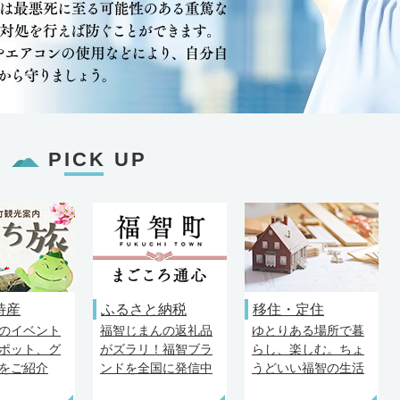
PICK UP
特産
ふるさと納税
移住・定住
のイベント
福智じまんの返礼品
ゆとりある場所で暮
ポット、グ
がズラリ！福智ブラ
らし、楽しむ。ちょ
をご紹介
ンドを全国に発信中
うどいい福智の生活