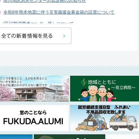
田川地区急患センターお盆診療のお知らせ
令和8年熊本地震に伴う災害義援金募金箱の設置について
（田川郡消費者センター等）について
「福智町×JAL 観光物産展 in北九州空港 2026」の開
せ
催について
ント
ほうじょう温泉「ふじ湯の里」料金改定について