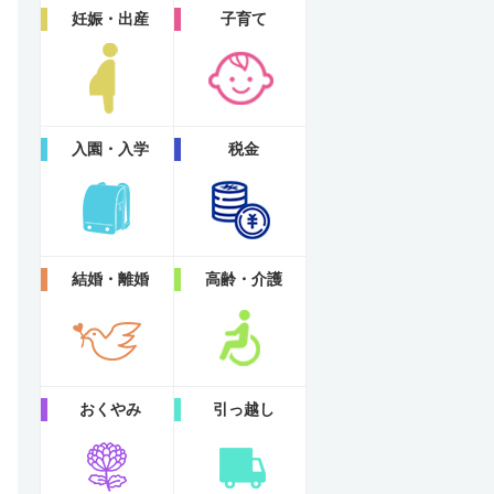
妊娠・出産
子育て
入園・入学
税金
結婚・離婚
高齢・介護
おくやみ
引っ越し