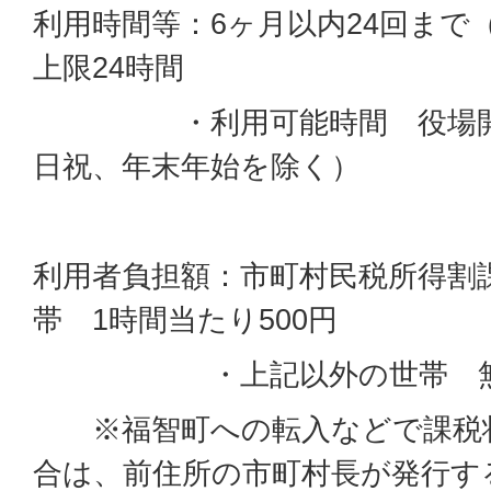
利用時間等：6ヶ月以内24回まで
上限24時間
・利用可能時間 役場開庁日
日祝、年末年始を除く）
利用者負担額：市町村民税所得割課税
帯 1時間当たり500円
・上記以外の世帯 
※福智町への転入などで課税状
合は、前住所の市町村長が発行す