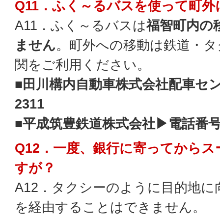
Q11．ふく～るバスを使って町
A11．ふく～るバスは
福智町内の
ません
。町外への移動は鉄道・タ
関をご利用ください。
■
田川構内自動車株式会社配車セン
2311
■
平成筑豊鉄道株式会社▶電話番号22
Q12．一度、銀行に寄ってから
すが？
A12．タクシーのように目的地
を経由することはできません。