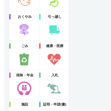
おくやみ
引っ越し
ごみ
健康・医療
保険・年金
入札
施設
証明・申請(書)