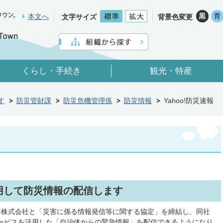
本文へ
文字サイズ
背景色変更
くらし・手続き
観光・特産
す
防災管財課
防災危機管理係
防災情報
Yahoo!防災速報
活用して防災情報の配信します
ー株式会社と「災害に係る情報発信等に関する協定」を締結し、同社
」サービスを活用した「自治体からの緊急情報」を配信できるようになり