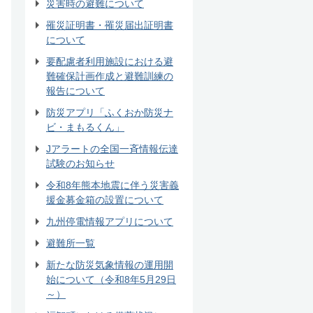
災害時の避難について
罹災証明書・罹災届出証明書
について
要配慮者利用施設における避
難確保計画作成と避難訓練の
報告について
防災アプリ「ふくおか防災ナ
ビ・まもるくん」
Jアラートの全国一斉情報伝達
試験のお知らせ
令和8年熊本地震に伴う災害義
援金募金箱の設置について
九州停電情報アプリについて
避難所一覧
新たな防災気象情報の運用開
始について（令和8年5月29日
～）