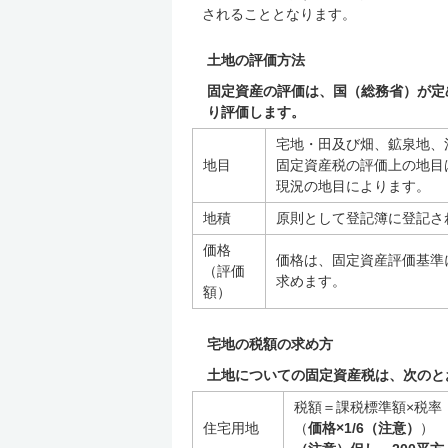
されることとなります。
土地の評価方法
固定資産の評価は、国（総務省）が定
り評価します。
宅地・田及び畑、鉱泉地、
地目
固定資産税の評価上の地目
現況の地目によります。
地積
原則として登記簿に登記さ
価格
価格は、固定資産評価基準
（評価
求めます。
額）
宅地の税額の求め方
土地についての固定資産税は、次のと
税額＝課税標準額×税率
住宅用地
（
価格×1/6（注意）
）