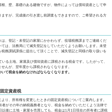
屋根、壁、基礎のある建物ですが、物件によっては償却資産として申
ますが、完成後の引き渡し前調査もできますので、ご希望される方
は、登記・未登記の家屋にかかわらず、役場税務課までご連絡くだ
いては、法務局にて滅失登記をしていただくようお願いします。未登
を税務課賦課係に提出して頂くことで、減失登記と同様の取り扱いを
ている土地、家屋及び償却資産に課税される税金です。したがって、
ませんが、翌年度から課税されなくなります。
ついて税金を納めなければならなくなります。
固定資産税
より、所有権を変更したときの固定資産税についてご案内します。
有者がその年の納税義務者となり、税金を納めていただくよう法律で
日以後に土地・家屋を売買しても、税金は1月1日現在の所有者に課税