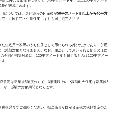
戸建以外の貸家住宅にあっては40平方メートル）以上280平方メート
産税が軽減されます。
住宅については、居住部分の床面積が
50平方メートル以上から40平方
住宅・共同住宅・併用住宅いずれも同じ判定方法で
す。
た住宅用の家屋のうち住居として用いられる部分だけであり、併用
どは減額対象となりません。なお、住居として用いられる部分の床面
その全部が減額対象に、120平方メートルを越えるものは120平方メー
ます。
良住宅は新築後5年度分）で、3階建以上の中高層耐火住宅は新築後5
分）が、減額の対象期間となります。
税務課までご連絡ください。担当職員が固定資産税の税額算定のた