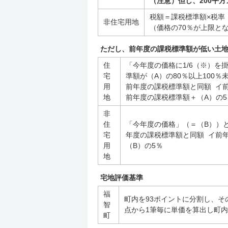
（注意）但し、200平方
税額＝課税標準額×税率
非住宅用地
（価格の70％が上限と
ただし、前年度の課税標準額が低い土
住
「今年度の価格に1/6（※）を
宅
準額が（A）の80％以上100％
用
前年度の課税標準額と同額 イ前
地
前年度の課税標準額＋（A）の5
非
住
「今年度の価格」（＝（B））と
宅
年度の課税標準額と同額 イ前
用
（B）の5％
地
宅地評価基準
福
町内を93ポイントに分割し、
智
点から1筆毎に単価を算出し町
町