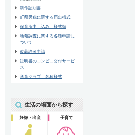
耕作証明書
町県民税に関する届出様式
保育所申し込み 様式類
地籍調査に関する各種申請に
ついて
改葬許可申請
証明書のコンビニ交付サービ
ス
学童クラブ 各種様式
生活の場面から探す
妊娠・出産
子育て