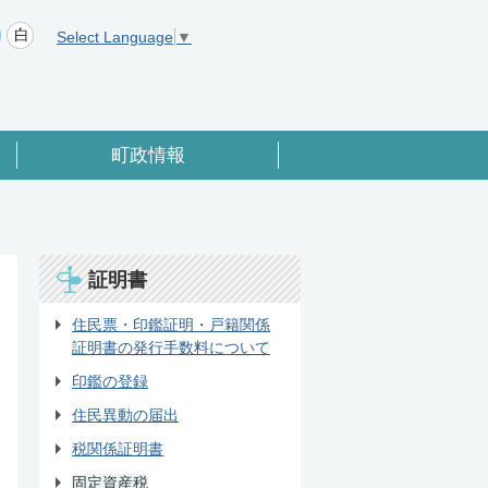
Select Language
▼
町政情報
証明書
住民票・印鑑証明・戸籍関係
証明書の発行手数料について
印鑑の登録
住民異動の届出
税関係証明書
固定資産税