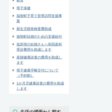
教育
母子保健
福智町子育て世帯訪問支援事
業
新生児聴覚検査費助成
福智町妊婦のための支援給付
低所得の妊婦さんへ初回産科
受診費用を助成します
産婦健康診査の費用を助成し
ます
母子健康手帳交付について
（予約制）
1か月児健康診査の費用を助成
します