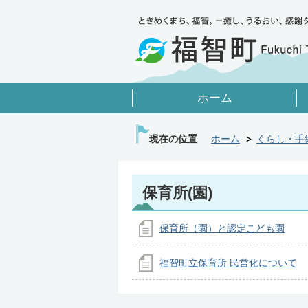
ホーム
現在の位置
ホーム
くらし・手
保育所(園)
保育所（園）と認定こども園
福智町立保育所 民営化について