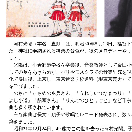
河村光陽（本名・直則）は、明治30 年8 月23日、福
た。神社に奉納される神楽の音色が、彼のメロディーやリ
ます。
光陽は、小倉師範学校を卒業後、音楽教師として金田小
しての夢をあきらめず、パリやモスクワでの音楽研究を視
化で帰国後、上京し、東京音楽学校選科（現東京芸大）で
を学びました。
のちに「かもめの水兵さん」「うれしいひなまつり」「
よし小道」「船頭さん」「りんごのひとりごと」など千余
曲も多く残されています。
主な楽曲は長女・順子の歌唱でレコード発表され、数々
築きました。
昭和21年12月24日、49 歳でこの世を去った河村光陽