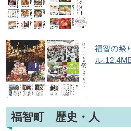
福智の祭り
ル:12.4MB
福智町 歴史・人