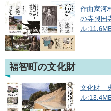
作曲家河
の寺興国寺
ル:11.6MB
福智町の文化財
文化財 史
ル:13.4MB