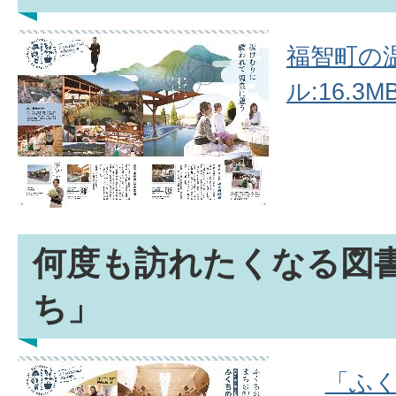
福智町の温
ル:16.3MB
何度も訪れたくなる図
ち」
「ふく