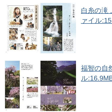
白糸の滝 
ァイル:15.
福智の自然
ル:16.9MB