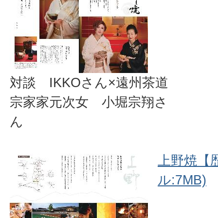
対談 IKKOさん×遠州茶道
宗家家元次女 小堀宗翔さ
ん
上野焼【歴
ル:7MB)