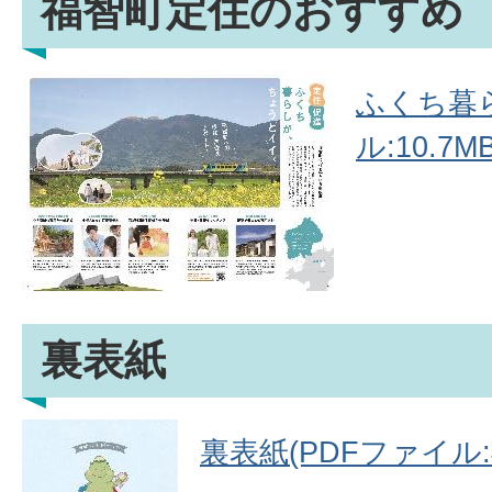
福智町定住のおすすめ
ふくち暮ら
ル:10.7MB
裏表紙
裏表紙(PDFファイル:4