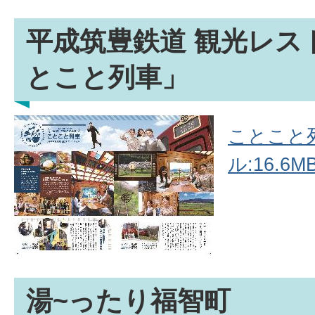
平成筑豊鉄道 観光レス
とこと列車」
ことこと列
ル:16.6MB
湯~ったり福智町