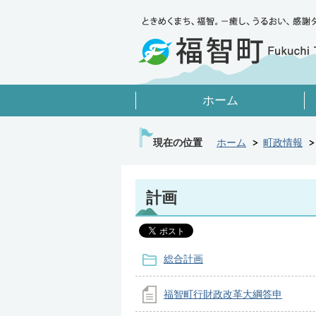
ホーム
現在の位置
ホーム
町政情報
計画
総合計画
福智町行財政改革大綱答申