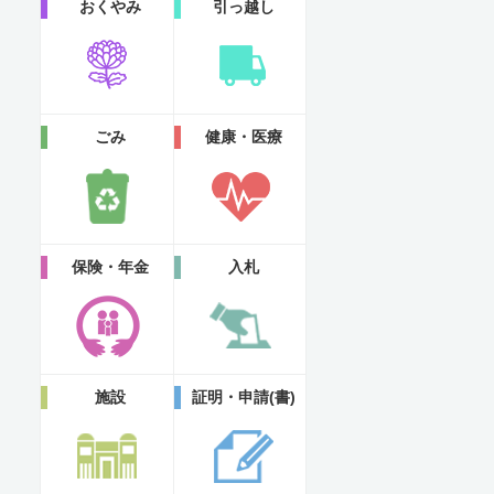
おくやみ
引っ越し
ごみ
健康・医療
保険・年金
入札
施設
証明・申請(書)