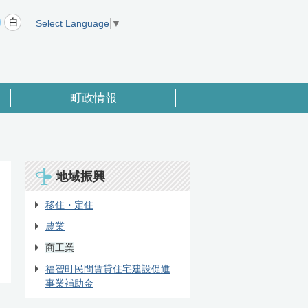
Select Language
▼
町政情報
地域振興
移住・定住
農業
商工業
福智町民間賃貸住宅建設促進
事業補助金