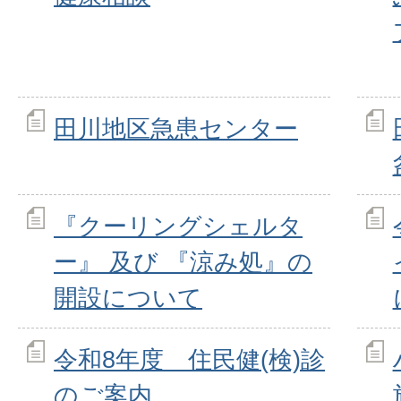
田川地区急患センター
『クーリングシェルタ
ー』 及び 『涼み処』の
開設について
令和8年度 住民健(検)診
のご案内