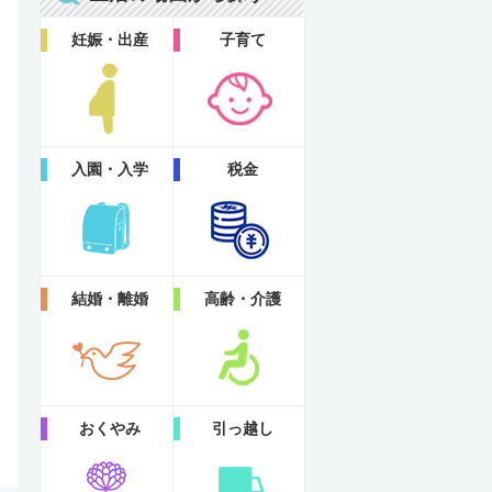
妊娠・出産
子育て
入園・入学
税金
結婚・離婚
高齢・介護
おくやみ
引っ越し