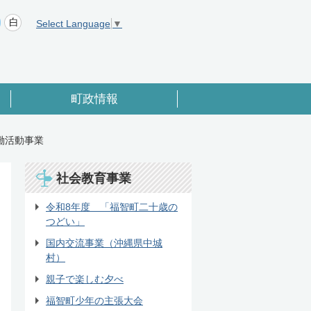
Select Language
▼
町政情報
働活動事業
社会教育事業
令和8年度 「福智町二十歳の
つどい」
国内交流事業（沖縄県中城
村）
親子で楽しむ夕べ
福智町少年の主張大会