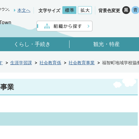
本文へ
文字サイズ
背景色変更
くらし・手続き
観光・特産
す
生涯学習課
社会教育係
社会教育事業
福智町地域学校協
動事業