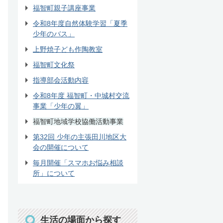
福智町親子講座事業
令和8年度自然体験学習「夏季
少年のバス」
上野焼子ども作陶教室
福智町文化祭
指導部会活動内容
令和8年度 福智町・中城村交流
事業「少年の翼」
福智町地域学校協働活動事業
第32回 少年の主張田川地区大
会の開催について
毎月開催「スマホお悩み相談
所」について
生活の場面から探す