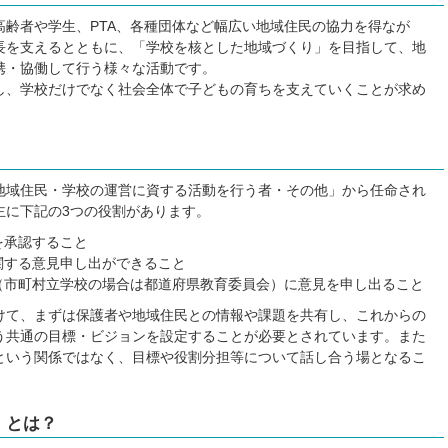
齢者や学生、PTA、各種団体など幅広い地域住民の協力を得なが
長を支えるとともに、「学校を核とした地域づくり」を目指して、地
携・協働して行う様々な活動です。
、学校だけでなく社会全体で子どもの育ちを支えていくことが求め
地域住民・学校の運営に資する活動を行う者・その他」から任命され
主に下記の3つの役割があります。
を承認すること
関する意見申し出ができること
（市町村立学校の場合は都道府県教育委員会）に意見を申し出ること
て、まずは保護者や地域住民との情報や課題を共有し、これからの
う共通の目標・ビジョンを設定することが必要とされています。また
という関係ではなく、目標や役割分担等について話し合う場となるこ
）とは？