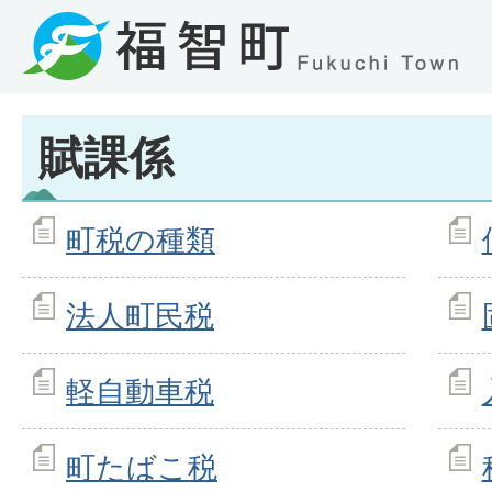
賦課係
町税の種類
法人町民税
軽自動車税
町たばこ税