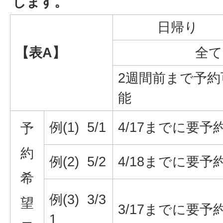
します。
日帰り
【表A】
全て
2週間前まで予約
能
例(1) 5/1
4/17までに要予
予
約
例(2) 5/2
4/18までに要予
希
例(3) 3/3
望
3/17までに要予
1