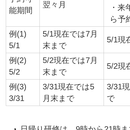
翌々月
・来
能期間
ら予
例(1)
5/1現在では7月
5/1
5/1
末まで
例(2)
5/2現在では7月
5/2
5/2
末まで
例(3)
3/31現在では5
3/3
3/31
月末まで
で
日帰り研修は、9時から21時