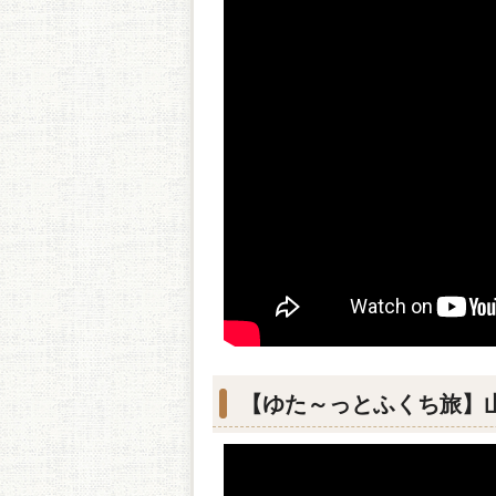
【ゆた～っとふくち旅】