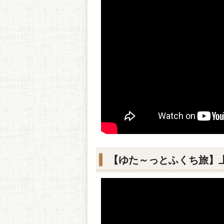
【ゆた～っとふくち旅】