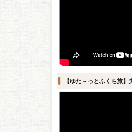
【ゆた～っとふくち旅】