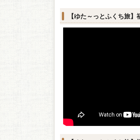
【ゆた～っとふくち旅】